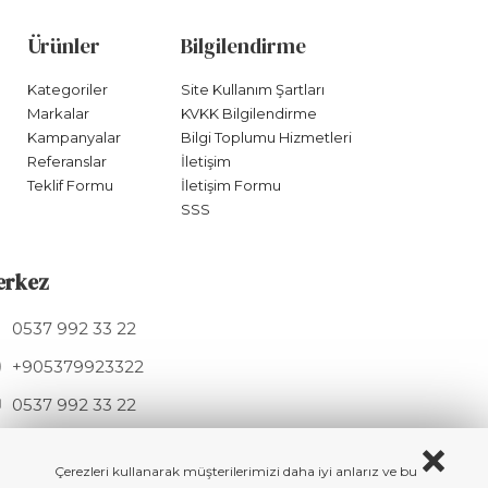
Ürünler
Bilgilendirme
Kategoriler
Site Kullanım Şartları
Markalar
KVKK Bilgilendirme
Kampanyalar
Bilgi Toplumu Hizmetleri
Referanslar
İletişim
Teklif Formu
İletişim Formu
SSS
erkez
0537 992 33 22
+905379923322
0537 992 33 22
info@hknmetal.com
Mesudiye Sk. 11A, 34275 Arnavutköy / İSTANBUL
Çerezleri kullanarak müşterilerimizi daha iyi anlarız ve bu