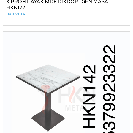
X PROFİL AYAK MDF DİKDÖRTGEN MASA
HKN172
HKN METAL