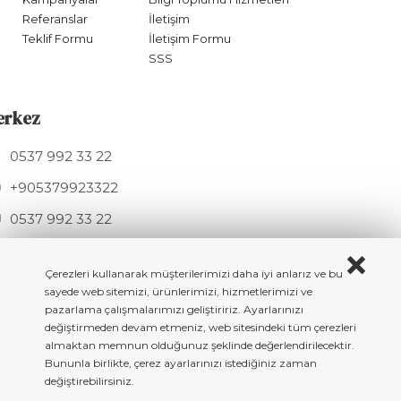
Referanslar
İletişim
Teklif Formu
İletişim Formu
SSS
erkez
0537 992 33 22
+905379923322
0537 992 33 22
info@hknmetal.com
Mesudiye Sk. 11A, 34275 Arnavutköy / İSTANBUL
Çerezleri kullanarak müşterilerimizi daha iyi anlarız ve bu
sayede web sitemizi, ürünlerimizi, hizmetlerimizi ve
pazarlama çalışmalarımızı geliştiririz. Ayarlarınızı
değiştirmeden devam etmeniz, web sitesindeki tüm çerezleri
almaktan memnun olduğunuz şeklinde değerlendirilecektir.
Copyright © 2023 All rigth reserved. HKN Metal - Döküm Masa & Sandalye
Bununla birlikte, çerez ayarlarınızı istediğiniz zaman
Ayakları
değiştirebilirsiniz.
BeeSoft