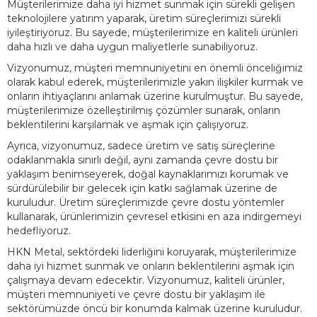
Müşterilerimize daha iyi hizmet sunmak için sürekli gelişen
teknolojilere yatırım yaparak, üretim süreçlerimizi sürekli
iyileştiriyoruz. Bu sayede, müşterilerimize en kaliteli ürünleri
daha hızlı ve daha uygun maliyetlerle sunabiliyoruz.
Vizyonumuz, müşteri memnuniyetini en önemli önceliğimiz
olarak kabul ederek, müşterilerimizle yakın ilişkiler kurmak ve
onların ihtiyaçlarını anlamak üzerine kurulmuştur. Bu sayede,
müşterilerimize özelleştirilmiş çözümler sunarak, onların
beklentilerini karşılamak ve aşmak için çalışıyoruz.
Ayrıca, vizyonumuz, sadece üretim ve satış süreçlerine
odaklanmakla sınırlı değil, aynı zamanda çevre dostu bir
yaklaşım benimseyerek, doğal kaynaklarımızı korumak ve
sürdürülebilir bir gelecek için katkı sağlamak üzerine de
kuruludur. Üretim süreçlerimizde çevre dostu yöntemler
kullanarak, ürünlerimizin çevresel etkisini en aza indirgemeyi
hedefliyoruz.
HKN Metal, sektördeki liderliğini koruyarak, müşterilerimize
daha iyi hizmet sunmak ve onların beklentilerini aşmak için
çalışmaya devam edecektir. Vizyonumuz, kaliteli ürünler,
müşteri memnuniyeti ve çevre dostu bir yaklaşım ile
sektörümüzde öncü bir konumda kalmak üzerine kuruludur.