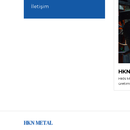
İletişim
HKN 
HKN Me
üretim
HKN METAL