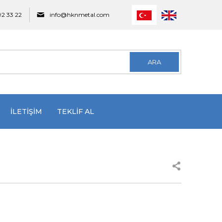
92 33 22
info@hknmetal.com
ARA
İLETİŞİM
TEKLİF AL