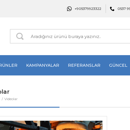
+905379923322
0537 9
RÜNLER
KAMPANYALAR
REFERANSLAR
GÜNCEL
lar
a
Videolar