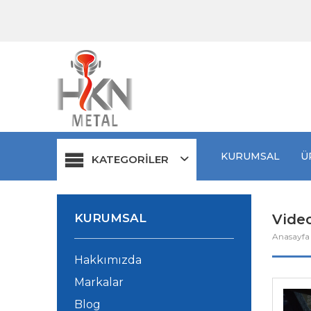
KURUMSAL
Ü
KATEGORİLER
KURUMSAL
Video
Anasayf
Hakkımızda
Markalar
Blog