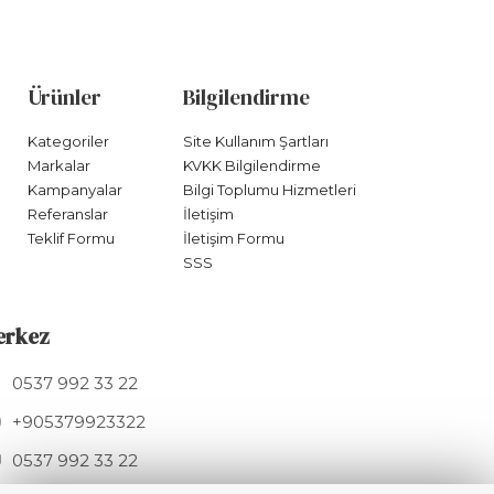
Ürünler
Bilgilendirme
Kategoriler
Site Kullanım Şartları
Markalar
KVKK Bilgilendirme
Kampanyalar
Bilgi Toplumu Hizmetleri
Referanslar
İletişim
Teklif Formu
İletişim Formu
SSS
erkez
0537 992 33 22
+905379923322
0537 992 33 22