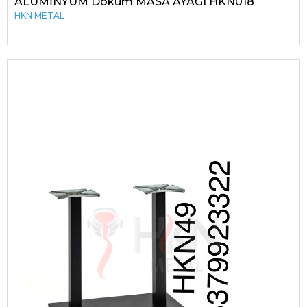
ALÜMİNYUM Döküm MASA AYAĞI HKN018
HKN METAL