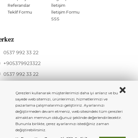
Referanslar
İletişim
Teklif Formu
İletişim Formu
SSS
erkez
0537 992 33 22
+905379923322
0537 992 33 22
info@hknmetal.com
Mesudiye Sk. 11A, 34275 Arnavutköy / İSTANBUL
Çerezleri kullanarak müşterilerimizi daha iyi anlarız ve bu
sayede web sitemizi, ürünlerimizi, hizmetlerimizi ve
pazarlama çalışmalarımızı geliştiririz. Ayarlarınızı
değiştirmeden devam etmeniz, web sitesindeki tüm çerezleri
almaktan memnun olduğunuz şeklinde değerlendirilecektir.
Copyright © 2023 All rigth reserved. HKN Metal - Döküm Masa & Sandalye
Bununla birlikte, çerez ayarlarınızı istediğiniz zaman
Ayakları
değiştirebilirsiniz.
BeeSoft