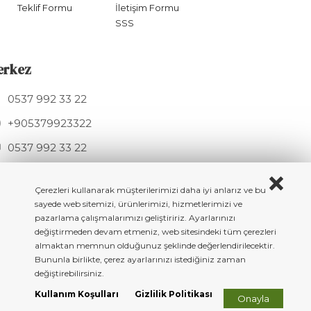
Teklif Formu
İletişim Formu
SSS
erkez
0537 992 33 22
+905379923322
0537 992 33 22
info@hknmetal.com
Mesudiye Sk. 11A, 34275 Arnavutköy / İSTANBUL
Çerezleri kullanarak müşterilerimizi daha iyi anlarız ve bu
sayede web sitemizi, ürünlerimizi, hizmetlerimizi ve
pazarlama çalışmalarımızı geliştiririz. Ayarlarınızı
değiştirmeden devam etmeniz, web sitesindeki tüm çerezleri
almaktan memnun olduğunuz şeklinde değerlendirilecektir.
Copyright © 2023 All rigth reserved. HKN Metal - Döküm Masa & Sandalye
Bununla birlikte, çerez ayarlarınızı istediğiniz zaman
Ayakları
değiştirebilirsiniz.
BeeSoft
Kullanım Koşulları
Gizlilik Politikası
Onayla