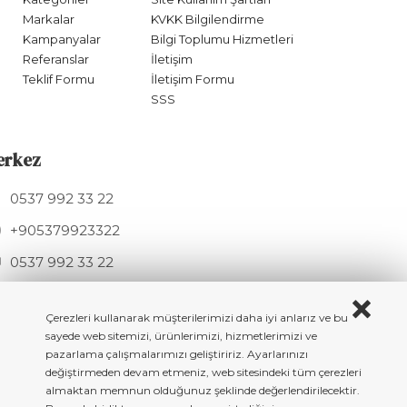
Markalar
KVKK Bilgilendirme
Kampanyalar
Bilgi Toplumu Hizmetleri
Referanslar
İletişim
Teklif Formu
İletişim Formu
SSS
erkez
0537 992 33 22
+905379923322
0537 992 33 22
info@hknmetal.com
Mesudiye Sk. 11A, 34275 Arnavutköy / İSTANBUL
Çerezleri kullanarak müşterilerimizi daha iyi anlarız ve bu
sayede web sitemizi, ürünlerimizi, hizmetlerimizi ve
pazarlama çalışmalarımızı geliştiririz. Ayarlarınızı
değiştirmeden devam etmeniz, web sitesindeki tüm çerezleri
almaktan memnun olduğunuz şeklinde değerlendirilecektir.
Copyright © 2023 All rigth reserved. HKN Metal - Döküm Masa & Sandalye