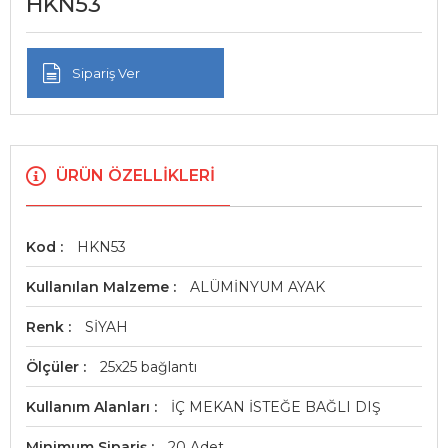
HKN53
Sipariş Ver
ÜRÜN ÖZELLIKLERI
Kod
HKN53
Kullanılan Malzeme
ALÜMİNYUM AYAK
Renk
SİYAH
Ölçüler
25x25 bağlantı
Kullanım Alanları
İÇ MEKAN İSTEĞE BAĞLI DIŞ
Minimum Sipariş
20 Adet