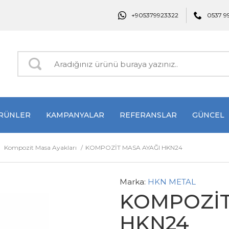
+905379923322
0537 9
RÜNLER
KAMPANYALAR
REFERANSLAR
GÜNCEL
,
Kompozit Masa Ayakları
KOMPOZİT MASA AYAĞI HKN24
Marka:
HKN METAL
KOMPOZİT
HKN24