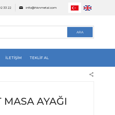
92 33 22
info@hknmetal.com
ARA
İLETİŞİM
TEKLİF AL
 MASA AYAĞI