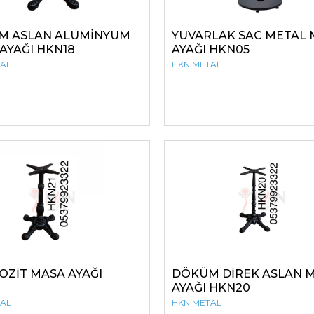
M ASLAN ALÜMİNYUM
YUVARLAK SAC METAL
AYAĞI HKN18
AYAĞI HKN05
TAL
HKN METAL
ZİT MASA AYAĞI
DÖKÜM DİREK ASLAN 
AYAĞI HKN20
TAL
HKN METAL