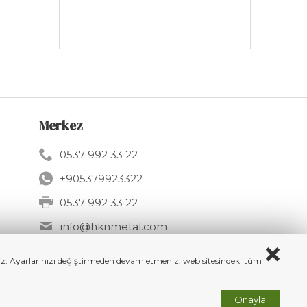
Merkez
0537 992 33 22
+905379923322
0537 992 33 22
info@hknmetal.com
Mesudiye Sk. 11A, 34275 Arnavutköy
/ İSTANBUL
iriz. Ayarlarınızı değiştirmeden devam etmeniz, web sitesindeki tüm
Onayla