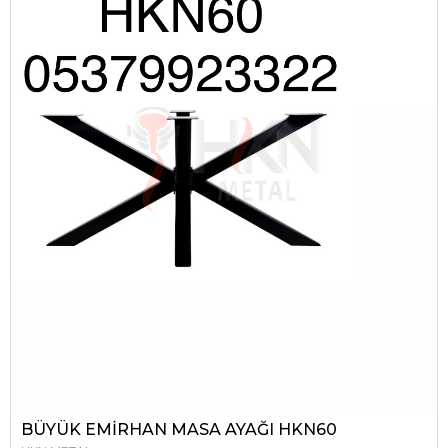
BÜYÜK EMİRHAN MASA AYAĞI HKN60