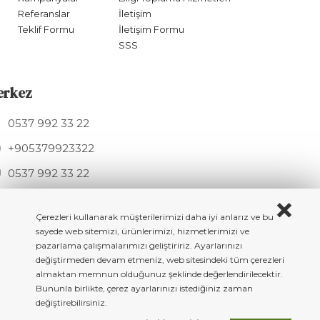
Referanslar
İletişim
Teklif Formu
İletişim Formu
SSS
erkez
0537 992 33 22
+905379923322
0537 992 33 22
info@hknmetal.com
Mesudiye Sk. 11A, 34275 Arnavutköy / İSTANBUL
Çerezleri kullanarak müşterilerimizi daha iyi anlarız ve bu
sayede web sitemizi, ürünlerimizi, hizmetlerimizi ve
pazarlama çalışmalarımızı geliştiririz. Ayarlarınızı
değiştirmeden devam etmeniz, web sitesindeki tüm çerezleri
almaktan memnun olduğunuz şeklinde değerlendirilecektir.
Copyright © 2023 All rigth reserved. HKN Metal - Döküm Masa & Sandalye
Bununla birlikte, çerez ayarlarınızı istediğiniz zaman
Ayakları
değiştirebilirsiniz.
BeeSoft