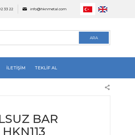
92 33 22
info@hknmetal.com
ARA
İLETİŞİM
TEKLİF AL
LSUZ BAR
 HKN113