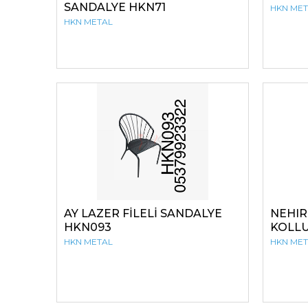
SANDALYE HKN71
HKN ME
HKN METAL
AY LAZER FİLELİ SANDALYE
NEHIR
HKN093
KOLLU
HKN METAL
HKN ME