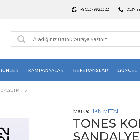
+905379923322
0537 9
RÜNLER
KAMPANYALAR
REFERANSLAR
GÜNCEL
DALYE HKN113
Marka:
HKN METAL
TONES KO
SANDALYE