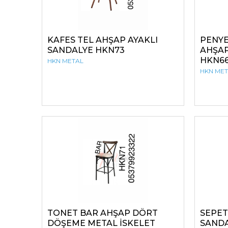
KAFES TEL AHŞAP AYAKLI
PENYE
SANDALYE HKN73
AHŞAP
HKN6
HKN METAL
HKN ME
TONET BAR AHŞAP DÖRT
SEPET
DÖŞEME METAL İSKELET
SANDA