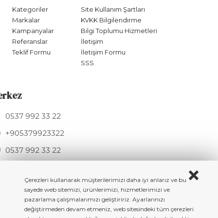
Kategoriler
Site Kullanım Şartları
Markalar
KVKK Bilgilendirme
Kampanyalar
Bilgi Toplumu Hizmetleri
Referanslar
İletişim
Teklif Formu
İletişim Formu
SSS
erkez
0537 992 33 22
+905379923322
0537 992 33 22
info@hknmetal.com
Mesudiye Sk. 11A, 34275 Arnavutköy / İSTANBUL
Çerezleri kullanarak müşterilerimizi daha iyi anlarız ve bu
sayede web sitemizi, ürünlerimizi, hizmetlerimizi ve
pazarlama çalışmalarımızı geliştiririz. Ayarlarınızı
değiştirmeden devam etmeniz, web sitesindeki tüm çerezleri