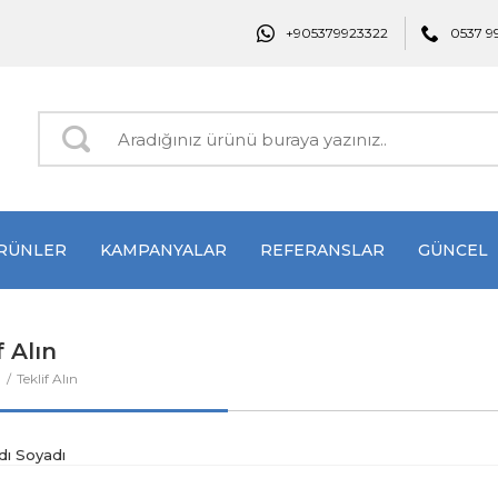
+905379923322
0537 9
RÜNLER
KAMPANYALAR
REFERANSLAR
GÜNCEL
f Alın
a
Teklif Alın
Adı Soyadı