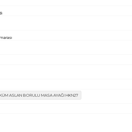
dı
marası
ÜM ASLAN BORULU MASA AYAĞI HKN27