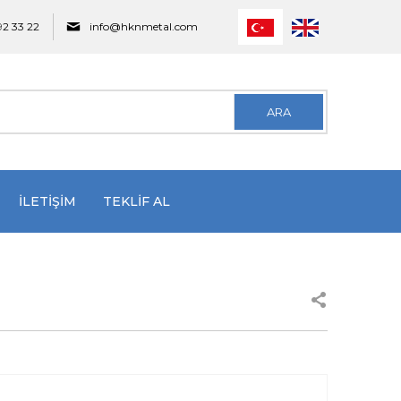
92 33 22
info@hknmetal.com
ARA
İLETİŞİM
TEKLİF AL