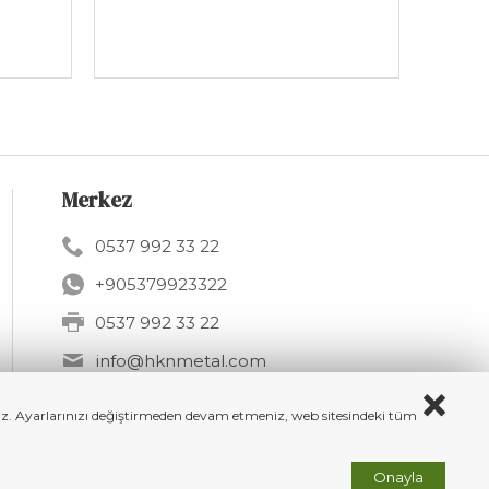
Merkez
0537 992 33 22
+905379923322
0537 992 33 22
info@hknmetal.com
Mesudiye Sk. 11A, 34275 Arnavutköy
/ İSTANBUL
iriz. Ayarlarınızı değiştirmeden devam etmeniz, web sitesindeki tüm
Onayla