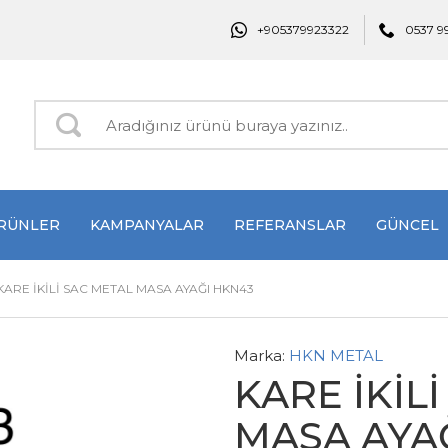
+905379923322
0537 9
RÜNLER
KAMPANYALAR
REFERANSLAR
GÜNCEL
KARE İKİLİ SAC METAL MASA AYAĞI HKN43
Marka:
HKN METAL
KARE İKİL
MASA AYA