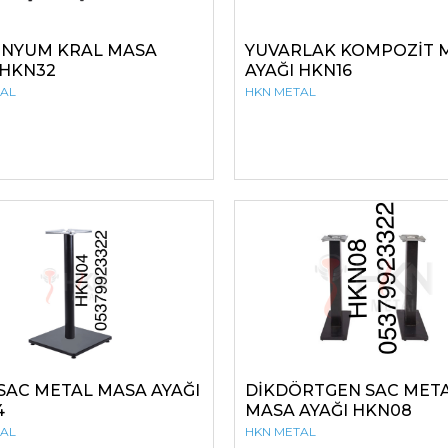
İNYUM KRAL MASA
YUVARLAK KOMPOZİT 
 HKN32
AYAĞI HKN16
TAL
HKN METAL
SAC METAL MASA AYAĞI
DİKDÖRTGEN SAC MET
4
MASA AYAĞI HKN08
TAL
HKN METAL