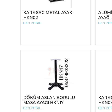
KARE SAC METAL AYAK
ALÜM
HKN02
AYAĞI
HKN METAL
HKN ME
DÖKÜM ASLAN BORULU
KARE 
MASA AYAĞI HKN17
HKN0
HKN METAL
HKN ME