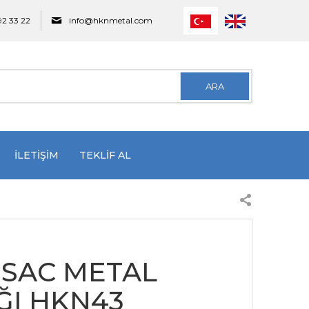
92 33 22
info@hknmetal.com
ARA
İLETİŞİM
TEKLİF AL
İ SAC METAL
ĞI HKN43